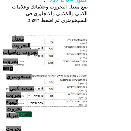
القبول – סיכוי קבלה
:
ضع معدل البجروت وعلاماتك وعلامات
الكمي والكلامي والانجليزي في
البسيخومتري
​ثم اضعط חישוב
معدل
البجروت
بجروت رياضيات
بجروت
eng
بسيخومتري
تشديد كمي
بجروت
كيمياء
بجروت
فيزياء
بجروت