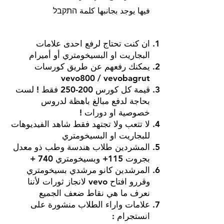
فيها يوجد بجانبها كلمة התקבל
ان كنت تحتاج لرفع احدى علامات
البجاريت او البسيخومتري أو أميرام
يمكنك رفعهم عن طريق كورسات
vevo800 / vevobagrut
قيمة كل كورس 200-250 فقط ! لست
بحاجة لدفع مبالغ باهظة لدروس
خصوصية او دورات !
لا تتعب ولا تجتهد فقط شاهد الفيديوهات
للبجاريت او البسيخومتري
المشردين طلاب هندسة وطب ذو معدل
بجروت 115+ وبسيخومتري 740 +
المرشدين كانو مرشدي بسيخومتري
وقررو افتاح vevo لانجاز ثورات لأننا
نعرف ما هي نقاط ضعف الجميع
علامات واراء الطلاب منشورة على
انستجرام :