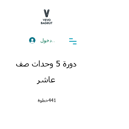
تسجيل دخول
دورة 5 وحدات صف
عاشر
441 خطوة
441
خطوة