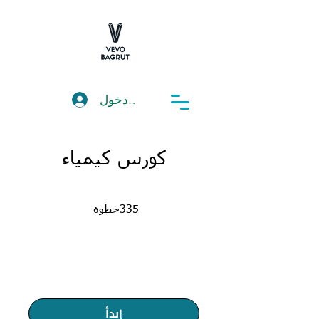
تسجيل دخول
كورس كيمياء
335 خطوة
335
خطوة
إبدأ