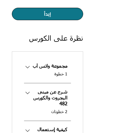
إبدأ
نظرة على الكورس
مجموعة واتس أب
.
1 خطوة
شرح عن مبنى
البجروت والكورس
482
.
2 خطوتان
كيفية إستعمال