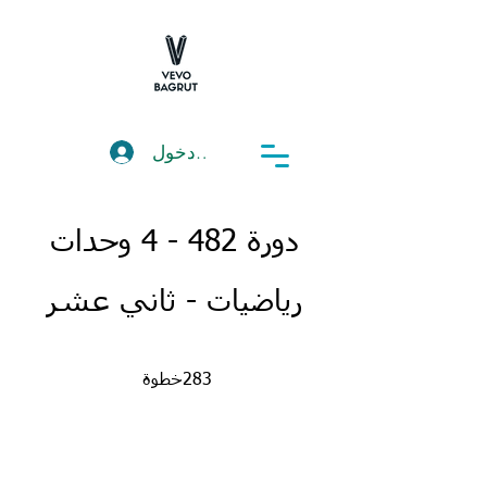
تسجيل دخول
دورة 482 - 4 وحدات
رياضيات - ثاني عشر
283 خطوة
283
خطوة