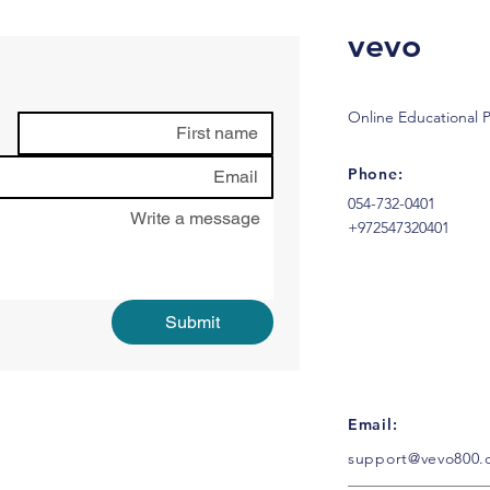
vevo
Online Educational P
Phone:
054-732-0401
+972547320401
Submit
Email:
support@vevo800.