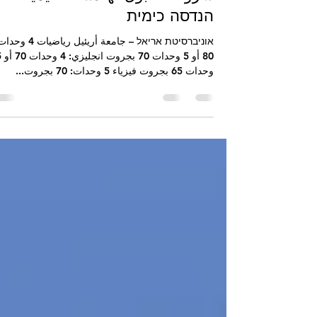
شروط القبول لهندسة الكيمياء -
הנדסה כימית
אוניברסיטת אריאל – جامعة أريئيل رياضيات 
80 أو 5 وحدا
وحدات 65 بجروت فيزياء 5 وحدات: 70 بجروت...